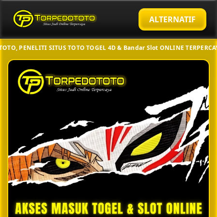
ALTERNATIF
O, PENELITI SITUS TOTO TOGEL 4D & Bandar Slot ONLINE TERPERCAY