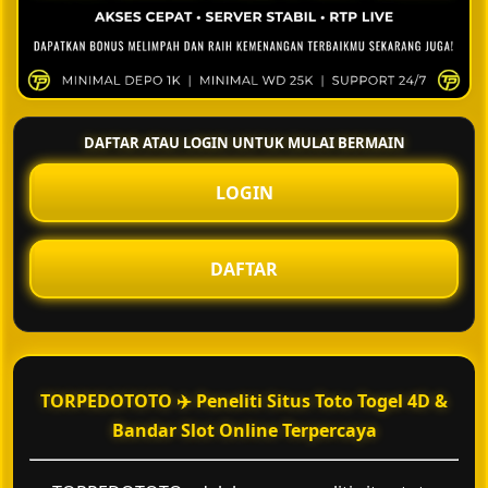
DAFTAR ATAU LOGIN UNTUK MULAI BERMAIN
LOGIN
DAFTAR
TORPEDOTOTO ✈️ Peneliti Situs Toto Togel 4D &
Bandar Slot Online Terpercaya